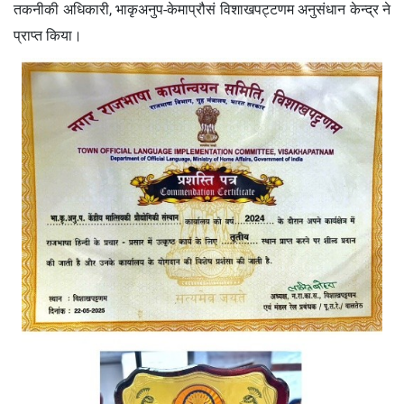
तकनीकी अधिकारी, भाकृअनुप-केमाप्रौसं विशाखपट्टणम अनुसंधान केन्‍द्र ने
प्राप्‍त किया।