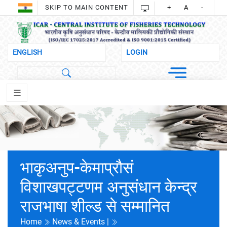
SKIP TO MAIN CONTENT
+
A
-
भाकृअनुप-केमाप्रौसं
विशाखपट्टणम अनुसंधान केन्‍द्र
राजभाषा शील्‍ड से सम्मानित
Home
News & Events |