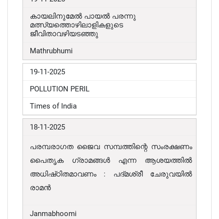
കായലിനുമേൽ പായൽ പരന്നു
മത്സ്യത്തൊഴിലാളികളുടെ
ജീവിതാവഴിയടഞ്ഞു
Mathrubhumi
19-11-2025
POLLUTION PERIL
Times of India
18-11-2025
പരമ്പരാഗത ജൈവ സമ്പത്തിന്റെ സംരക്ഷണം
പൈതൃക ഗ്രാമങ്ങൾ എന്ന ആശയത്തിൽ
അധിഷ്‌ഠിതമാവണം : പദ്മശ്രീ ചേരുവയിൽ
രാമൻ
Janmabhoomi