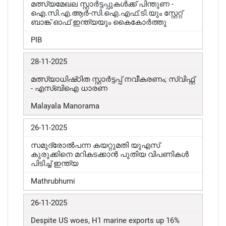
മത്സ്യമേഖല സ്റ്റാർട്ടപ്പുകൾക്ക് പിന്തുണ -
ഐ.സി.എ.ആർ-സി.ഐ.എഫ്.ടി.യും സ്റ്റേറ്റ്
ബാങ്ക് ഓഫ് ഇന്ത്യയും കൈകോർത്തു
PIB
28-11-2025
മത്സ്യാധിഷ്‌ഠിത സ്റ്റാർട്ടപ്പ് നവീകരണം; സ്വിഫ്റ്റ്
- എസ്ബിഐ ധാരണ
Malayala Manorama
26-11-2025
സമുദ്രോൽപന്ന കയറ്റുമതി യുഎസ്
കുരുക്കിനെ മറികടക്കാൻ പുതിയ വിപണികൾ
പിടിച്ച് ഇന്ത്യ
Mathrubhumi
26-11-2025
Despite US woes, H1 marine exports up 16%