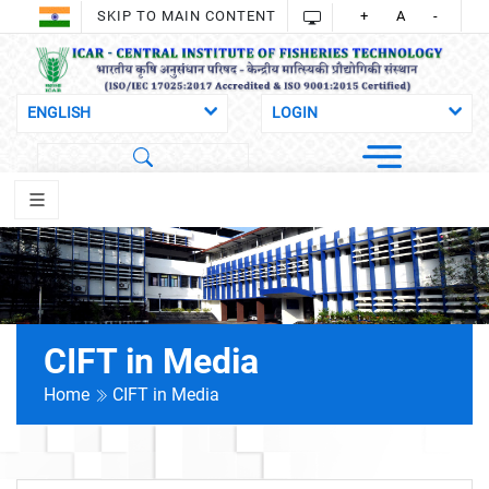
SKIP TO MAIN CONTENT
+
A
-
CIFT in Media
Home
CIFT in Media