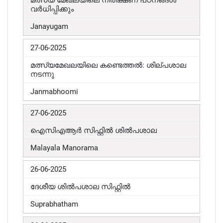
മത്സ്യ മേഖലയിലെ നിരീക്ഷണ പഠനങ്ങൾ
വർധിപ്പിക്കും
Janayugam
27-06-2025
മത്സ്യമേഖലയിലെ കണ്ടെത്തൽ: ശില്പശാല
നടന്നു
Janmabhoomi
27-06-2025
ഐസിഎആർ സിഫ്റ്റിൽ ശിൽപശാല
Malayala Manorama
26-06-2025
ദേശീയ ശിൽപശാല സിഫ്റ്റിൽ
Suprabhatham