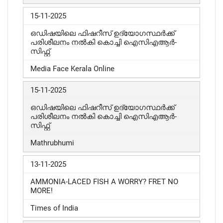
15-11-2025
ഒഡിഷയിലെ ഫിഷറീസ് ഉദ്യോഗസ്ഥർക്ക്
പരിശീലനം നൽകി കൊച്ചി ഐസിഎആർ-
സിഫ്റ്റ്
Media Face Kerala Online
15-11-2025
ഒഡിഷയിലെ ഫിഷറീസ് ഉദ്യോഗസ്ഥർക്ക്
പരിശീലനം നൽകി കൊച്ചി ഐസിഎആർ-
സിഫ്റ്റ്
Mathrubhumi
13-11-2025
AMMONIA-LACED FISH A WORRY? FRET NO
MORE!
Times of India