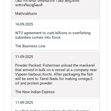
വല നിറയെ 'തിരിയാൻ' വില കിട്ടാതെ
തൊഴിലാളികൾ
Mathrubhumi
16-09-2025
WTO agreement to curb billions in overfishing
subsidies comes into force
The Business Line
11-09-2025
Powder Packed: Fisherman unload the mackerel
that arrived in bulk on a vessel at a company near
Vypeen harbour, Kochi. After packaging the fish
will be sent to Tamil Nadu for making omega-3
oil and protein powder:
The New Indian Express
11-09-2025