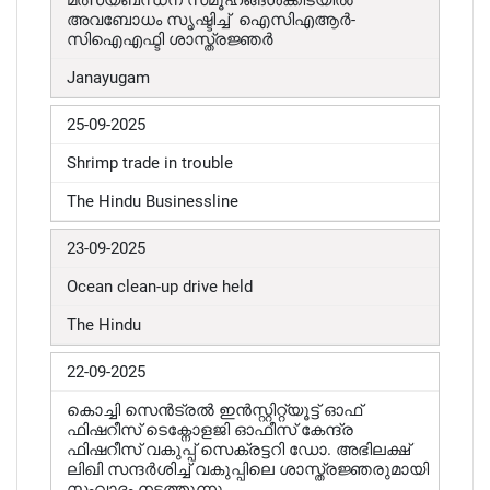
മത്സ്യബന്ധന സമൂഹങ്ങൾക്കിടയിൽ
അവബോധം സൃഷ്ടിച്ച് ഐസിഎആർ-
സിഐഎഫ്ടി ശാസ്ത്രജ്ഞർ
Janayugam
25-09-2025
Shrimp trade in trouble
The Hindu Businessline
23-09-2025
Ocean clean-up drive held
The Hindu
22-09-2025
കൊച്ചി സെൻട്രൽ ഇൻസ്റ്റിറ്റ്യൂട്ട് ഓഫ്
ഫിഷറീസ് ടെക്നോളജി ഓഫീസ് കേന്ദ്ര
ഫിഷറീസ് വകുപ്പ് സെക്രട്ടറി ഡോ. അഭിലക്ഷ്
ലിഖി സന്ദർശിച്ച് വകുപ്പിലെ ശാസ്ത്രജ്ഞരുമായി
സംവാദം നടത്തുന്നു