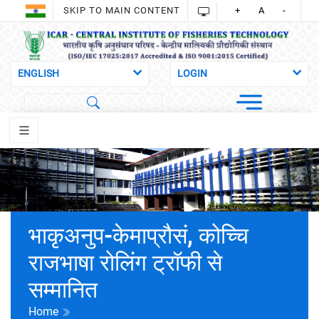
SKIP TO MAIN CONTENT
+
A
-
भाकृअनुप-केमाप्रौसं, कोच्चि
राजभाषा रोलिंग ट्रॉफी से
सम्मानित
Home