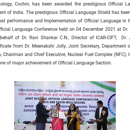
hnology, Cochin, has been awarded the prestigious Official L
t of India. The prestigious Official Language Shield has been 
 best performance and Implementation of Official Language in 
ficial Language Conference held on 04 December 2021 at Dr.
half of Dr. Ravi Shankar C.N., Director of ICAR-CIFT, Dr. J
ificate from Dr. Meenakshi Jolly, Joint Secretary, Department o
, Chairman and Chief Executive, Nuclear Fuel Complex (NFC), 
e one of major achievement of Official Language Section.