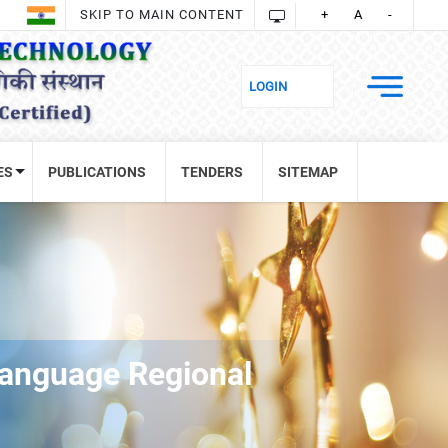
SKIP TO MAIN CONTENT
+
A
-
ES
PUBLICATIONS
TENDERS
SITEMAP
 Language Regional