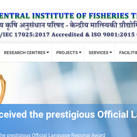
RESEARCH CENTRES
PROJECTS
SERVICES
FACILITI
ceived the prestigious Official
the prestigious Official Language Regional Award